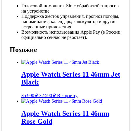
Голосовой помощник Siri с обработкой запросов
на устройстве.
Поддержка жестов управления, прогноз погоды,
напоминания, календарь, калькулятор и другие
встроенные приложения.
Возможность использования Apple Pay (в России
официально сейчас не работает).
Похожие
Apple Watch Series 11 46mm Jet
Black
Первоначальная
Текущая
35 990
₽
32 590
₽
В корзину
цена
цена:
составляла
32
35
590 ₽.
Apple Watch Series 11 46mm
990 ₽.
Rose Gold