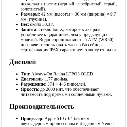
нескольких цветах (черный, серебристый, серый,
золотистый).
Размеры
: 42 мм (высота) × 36 мм (ширина) × 9,7
мм (глубина).
Вес
: около 30,3 г.
Защита
: стекло Ion-X, которое в два раза
устойчивее к царапинам, чем у предыдущих
моделей. Водонепроницаемость 5 ATM (WR50)
позволяет использовать часы в бассейне, а
сертификация IP6X гарантирует защиту от пыли.
Дисплей
Тип
: Always-On Retina LTPO3 OLED.
Диагональ
: 1,77 дюйма.
Разрешение
: 374 × 446 пикселей.
Яркость
: до 2000 нит, что обеспечивает
читаемость под прямыми солнечными лучами.
Производительность
Процессор
: Apple S10 с 64-битным
двухъядерным процессором и 4-ядерным Neural