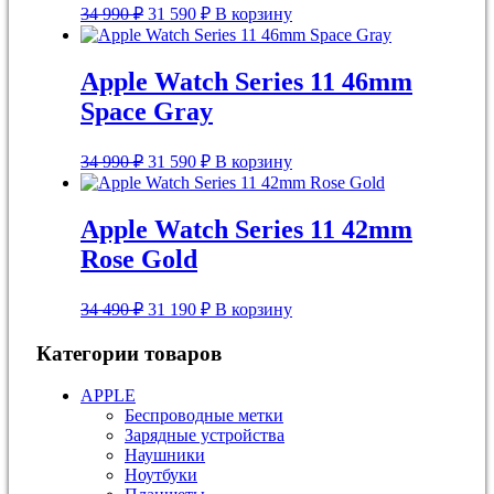
Первоначальная
Текущая
34 990
₽
31 590
₽
В корзину
цена
цена:
составляла
31
34
590 ₽.
Apple Watch Series 11 46mm
990 ₽.
Space Gray
Первоначальная
Текущая
34 990
₽
31 590
₽
В корзину
цена
цена:
составляла
31
34
590 ₽.
Apple Watch Series 11 42mm
990 ₽.
Rose Gold
Первоначальная
Текущая
34 490
₽
31 190
₽
В корзину
цена
цена:
составляла
31
Категории товаров
34
190 ₽.
490 ₽.
APPLE
Беспроводные метки
Зарядные устройства
Наушники
Ноутбуки