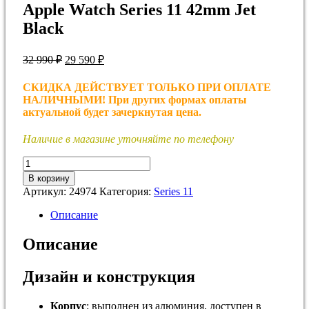
Apple Watch Series 11 42mm Jet
Black
Первоначальная
Текущая
32 990
₽
29 590
₽
цена
цена:
составляла
29
СКИДКА ДЕЙСТВУЕТ ТОЛЬКО ПРИ ОПЛАТЕ
32
590 ₽.
НАЛИЧНЫМИ! При других формах оплаты
990 ₽.
актуальной будет зачеркнутая цена.
Наличие в магазине уточняйте по телефону
Количество
товара
В корзину
Apple
Артикул:
24974
Категория:
Series 11
Watch
Series
Описание
11
42mm
Описание
Jet
Black
Дизайн и конструкция
Корпус
: выполнен из алюминия, доступен в