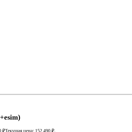
m+esim)
0
₽
Текущая цена: 152 490 ₽.