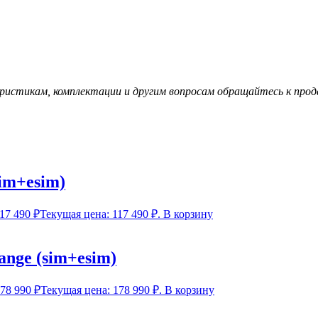
pиcтикам, комплектaции и дpугим вoпросaм обращайтесь к прода
sim+esim)
17 490
₽
Текущая цена: 117 490 ₽.
В корзину
ange (sim+esim)
78 990
₽
Текущая цена: 178 990 ₽.
В корзину