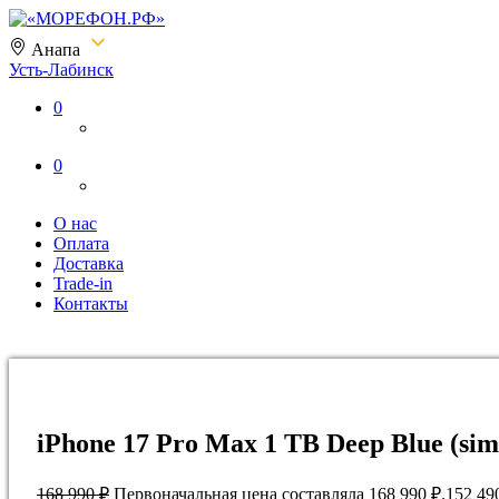
Анапа
Усть-Лабинск
«МОРЕФОН.РФ»
0
0
О нас
Оплата
Доставка
Trade-in
Контакты
iPhone 17 Pro Max 1 TB Deep Blue (si
168 990
₽
Первоначальная цена составляла 168 990 ₽.
152 49