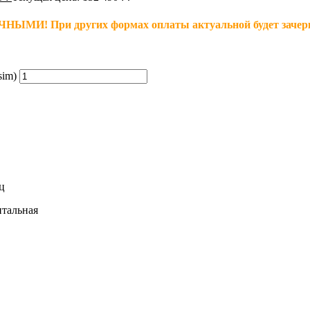
 При других формах оплаты актуальной будет зачеркн
sim)
ц
тальная