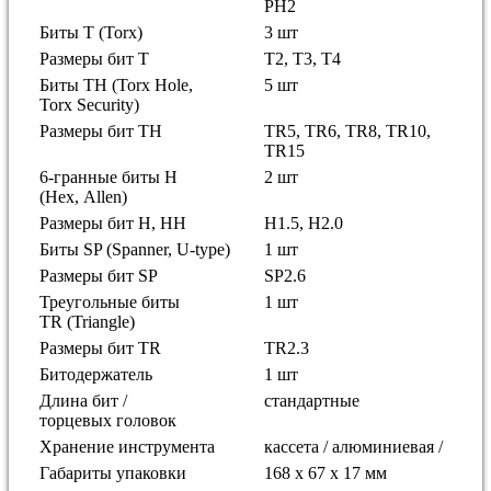
PH2
Биты T
(Torx)
3 шт
Размеры бит
T
T2, T3, T4
Биты TH (Torx Hole,
5 шт
Torx
Security)
Размеры бит
TH
TR5, TR6, TR8, TR10,
TR15
6-гранные биты H
2 шт
(Hex,
Allen)
Размеры бит H,
HH
H1.5, H2.0
Биты SP (Spanner,
U-type)
1 шт
Размеры бит
SP
SP2.6
Треугольные биты
1 шт
TR
(Triangle)
Размеры бит
TR
TR2.3
Битодержатель
1 шт
Длина бит /
стандартные
торцевых
головок
Хранение
инструмента
кассета
/ алюминиевая /
Габариты упаковки
168 x 67 x 17 мм