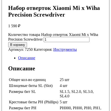
Набор отверток Xiaomi Mi x Wiha
Precision Screwdriver
1 590
₽
Количество товара Набор отверток Xiaomi Mi x Wiha
Precision Screwdriver
В корзину
Артикул:
7250
Категория:
Инструменты
Описание
Описание
Общее кол-во
единиц
25 шт
Шлицевые биты SL
(Slot)
4 шт
Размеры бит
SL
SL1.5, SL2.0, SL3.0,
SL4.0
Крестовые биты PH
(Phillips)
5 шт
Размеры бит
PH
PH000, PH00, PH0, PH1,