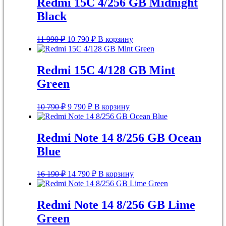
Redmi 15C 4/256 GB Midnight
Black
Первоначальная
Текущая
11 990
₽
10 790
₽
В корзину
цена
цена:
составляла
10
11
790 ₽.
Redmi 15C 4/128 GB Mint
990 ₽.
Green
Первоначальная
Текущая
10 790
₽
9 790
₽
В корзину
цена
цена:
составляла
9
10
790 ₽.
Redmi Note 14 8/256 GB Ocean
790 ₽.
Blue
Первоначальная
Текущая
16 190
₽
14 790
₽
В корзину
цена
цена:
составляла
14
16
790 ₽.
Redmi Note 14 8/256 GB Lime
190 ₽.
Green