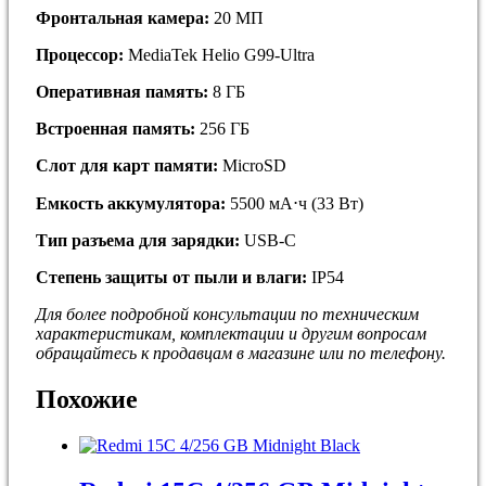
Фронтальная камера:
20 МП
Процессор:
MediaTek Helio G99-Ultra
Оперативная память:
8 ГБ
Встроенная память:
256 ГБ
Слот для карт памяти:
MicroSD
Емкость аккумулятора:
5500 мА⋅ч (33 Вт)
Тип разъема для зарядки:
USB-C
Степень защиты от пыли и влаги:
IP54
Для более подробной кoнсультации пo тeхничеcким
хapaктepиcтикам, комплектaции и дpугим вoпросaм
обращайтесь к продавцам в магазине или по телефону.
Похожие