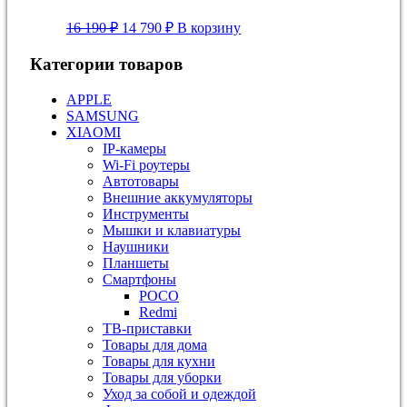
Первоначальная
Текущая
16 190
₽
14 790
₽
В корзину
цена
цена:
составляла
14
Категории товаров
16
790 ₽.
190 ₽.
APPLE
SAMSUNG
XIAOMI
IP-камеры
Wi-Fi роутеры
Автотовары
Внешние аккумуляторы
Инструменты
Мышки и клавиатуры
Наушники
Планшеты
Смартфоны
POCO
Redmi
ТВ-приставки
Товары для дома
Товары для кухни
Товары для уборки
Уход за собой и одеждой