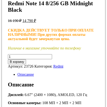
Redmi Note 14 8/256 GB Midnight
Black
Первоначальная
Текущая
16 190
₽
14 790
₽
цена
цена:
составляла
14
СКИДКА ДЕЙСТВУЕТ ТОЛЬКО ПРИ ОПЛАТЕ
16
790 ₽.
НАЛИЧНЫМИ! При других формах оплаты
190 ₽.
актуальной будет зачеркнутая цена.
Наличие в магазине уточняйте по телефону
Количество
товара
В корзину
Redmi
Артикул:
23726
Категория:
Redmi
Note
14
Описание
8/256
GB
Описание
Midnight
Black
Дисплей:
6.67″ (2400 × 1080), AMOLED, 120 Гц
Основные камеры:
108 МП + 2 МП + 2 МП