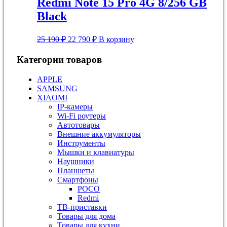
Redmi Note 15 Pro 4G 8/256 GB
190 ₽.
Black
Первоначальная
Текущая
25 190
₽
22 790
₽
В корзину
цена
цена:
составляла
22
Категории товаров
25
790 ₽.
190 ₽.
APPLE
SAMSUNG
XIAOMI
IP-камеры
Wi-Fi роутеры
Автотовары
Внешние аккумуляторы
Инструменты
Мышки и клавиатуры
Наушники
Планшеты
Смартфоны
POCO
Redmi
ТВ-приставки
Товары для дома
Товары для кухни