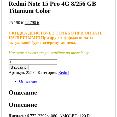
Redmi Note 15 Pro 4G 8/256 GB
Titanium Color
Первоначальная
Текущая
25 190
₽
22 790
₽
цена
цена:
составляла
22
СКИДКА ДЕЙСТВУЕТ ТОЛЬКО ПРИ ОПЛАТЕ
25
790 ₽.
НАЛИЧНЫМИ! При других формах оплаты
190 ₽.
актуальной будет зачеркнутая цена.
Наличие в магазине уточняйте по телефону
Количество
товара
В корзину
Redmi
Артикул:
25575
Категория:
Redmi
Note
15
Описание
Pro
4G
Описание
8/256
GB
Описание
Titanium
Color
Дисплей:
6.77″, 2392×1080, AMOLED, 120 Гц