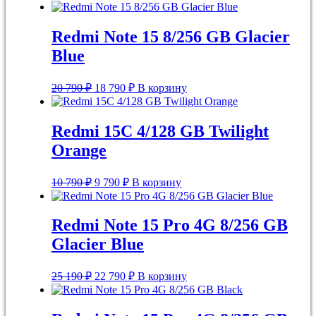
Redmi Note 15 8/256 GB Glacier
Blue
Первоначальная
Текущая
20 790
₽
18 790
₽
В корзину
цена
цена:
составляла
18
20
790 ₽.
Redmi 15C 4/128 GB Twilight
790 ₽.
Orange
Первоначальная
Текущая
10 790
₽
9 790
₽
В корзину
цена
цена:
составляла
9
10
790 ₽.
Redmi Note 15 Pro 4G 8/256 GB
790 ₽.
Glacier Blue
Первоначальная
Текущая
25 190
₽
22 790
₽
В корзину
цена
цена:
составляла
22
25
790 ₽.