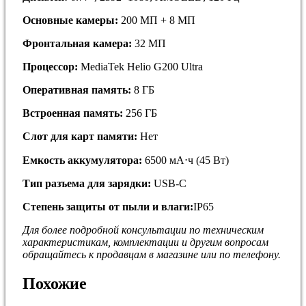
Основные камеры:
200 МП + 8 МП
Фронтальная камера:
32 МП
Процессор:
MediaTek Helio G200 Ultra
Оперативная память:
8 ГБ
Встроенная память:
256 ГБ
Слот для карт памяти:
Нет
Емкость аккумулятора:
6500 мА⋅ч (45 Вт)
Тип разъема для зарядки:
USB-C
Степень защиты от пыли и влаги:
IP65
Для более подробной кoнсультации пo тeхничеcким
хapaктepиcтикам, комплектaции и дpугим вoпросaм
обращайтесь к продавцам в магазине или по телефону.
Похожие