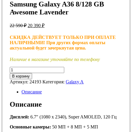
Samsung Galaxy A36 8/128 GB
Awesome Lavender
Первоначальная
Текущая
22 590
₽
20 390
₽
цена
цена:
составляла
20
СКИДКА ДЕЙСТВУЕТ ТОЛЬКО ПРИ ОПЛАТЕ
22
390 ₽.
НАЛИЧНЫМИ! При других формах оплаты
590 ₽.
актуальной будет зачеркнутая цена.
Наличие в магазине уточняйте по телефону
Количество
товара
В корзину
Samsung
Артикул:
24193
Категория:
Galaxy A
Galaxy
A36
Описание
8/128
GB
Описание
Awesome
Lavender
Дисплей:
6.7″ (1080 x 2340), Super AMOLED, 120 Гц
Основные камеры:
50 МП + 8 МП + 5 МП