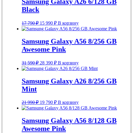
Samsung Galaxy A26 6/128 GB
Black
Первоначальная
Текущая
17 790
₽
15 990
₽
В корзину
цена
цена:
составляла
15
17
990 ₽.
Samsung Galaxy A56 8/256 GB
790 ₽.
Awesome Pink
Первоначальная
Текущая
31 590
₽
28 390
₽
В корзину
цена
цена:
составляла
28
31
390 ₽.
Samsung Galaxy A26 8/256 GB
590 ₽.
Mint
Первоначальная
Текущая
21 990
₽
19 790
₽
В корзину
цена
цена:
составляла
19
21
790 ₽.
Samsung Galaxy A56 8/128 GB
990 ₽.
Awesome Pink