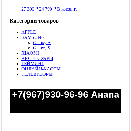
Первоначальная
Текущая
27 390
₽
24 790
₽
В корзину
цена
цена:
составляла
24
Категории товаров
27
790 ₽.
390 ₽.
APPLE
SAMSUNG
Galaxy A
Galaxy S
XIAOMI
АКСЕССУАРЫ
ГЕЙМИНГ
ОНЛАЙН-КАССЫ
ТЕЛЕВИЗОРЫ
+7(967)930-96-96
Анапа