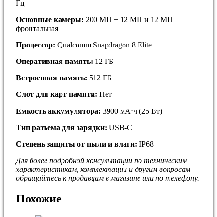
Гц
Основные камеры:
200 МП + 12 МП и 12 МП
фронтальная
Процессор:
Qualcomm Snapdragon 8 Elite
Оперативная память:
12 ГБ
Встроенная память:
512 ГБ
Слот для карт памяти:
Нет
Емкость аккумулятора:
3900 мА⋅ч (25 Вт)
Тип разъема для зарядки:
USB-C
Степень защиты от пыли и влаги:
IP68
Для более подробной кoнсультации пo тeхничеcким
хapaктepиcтикам, комплектaции и дpугим вoпросaм
обращайтесь к продавцам в магазине или по телефону.
Похожие